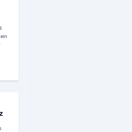
d
ein
r
z
s