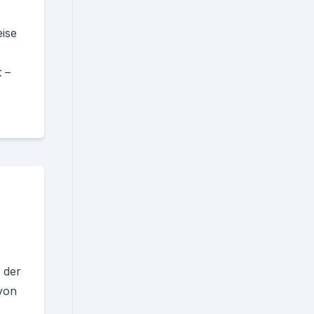
ise
 –
 der
 von