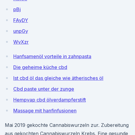
pBj
FAyDY
unpGy
WvXzr
Hanfsamenöl vorteile in zahnpasta
Die geheime küche cbd
Ist cbd öl das gleiche wie ätherisches öl
Cbd paste unter der zunge
Hempvap cbd ölverdampferstift
Massage mit hanfinfusionen
Mai 2019 gekochte Cannabiswurzeln zur. Zubereitung
aus gekochten Cannabiswurzeln Krebs. Eine gesunde